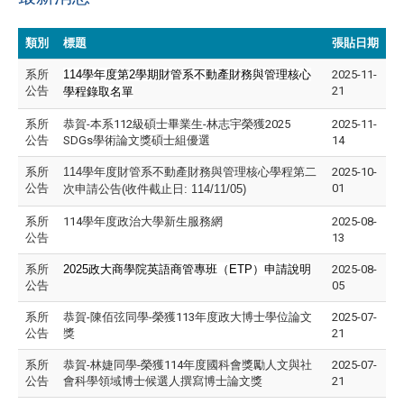
類別
標題
張貼日期
系所
114
學年度第2學期財管系不動產財務與管理核心
2025-11-
公告
21
學程錄取名單
系所
恭賀-本系112級碩士畢業生-林志宇榮獲2025
2025-11-
公告
SDGs學術論文獎碩士組優選
14
系所
114
學年度財管系不動產財務與管理核心學程第二
2025-10-
公告
01
次申請公告(收件截止日: 114/11/05)
系所
114學年度政治大學新生服務網
2025-08-
公告
13
系所
2025
政大商學院英語商管專班（ETP）申請說明
2025-08-
公告
05
系所
恭賀-陳佰弦同學-榮獲113年度政大博士學位論文
2025-07-
公告
獎
21
系所
恭賀-林婕同學-榮獲114年度國科會獎勵人文與社
2025-07-
公告
會科學領域博士候選人撰寫博士論文獎
21