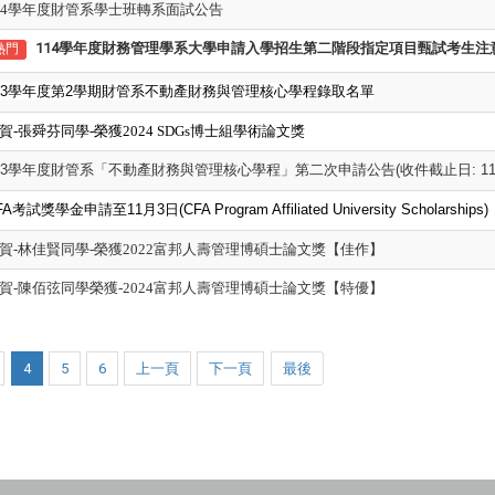
14學年度財管系學士班轉系面試公告
114學年度財務管理學系大學申請入學招生第二階段指定項目甄試考生注
熱門
3
學年度第2學期財管系不動產財務與管理核心學程錄取名單
賀-張舜芬同學-榮獲2024 SDGs博士組學術論文獎
3
學年度財管系「不動產財務與管理核心學程」第二次申請公告(收件截止日: 113/1
FA
考試獎學金申請至11月3日(CFA Program Affiliated University Scholarships)
賀-林佳賢同學-榮獲2022富邦人壽管理博碩士論文獎【佳作】
賀-陳佰弦同學榮獲-2024富邦人壽管理博碩士論文獎【特優】
4
5
6
上一頁
下一頁
最後