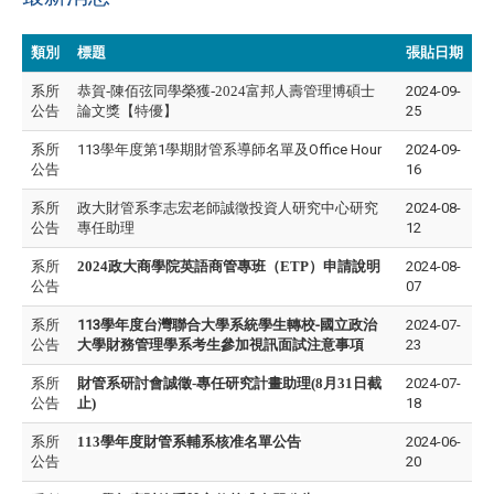
類別
標題
張貼日期
系所
恭賀-陳佰弦同學榮獲-2024富邦人壽管理博碩士
2024-09-
公告
論文獎【特優】
25
系所
113學年度第1學期財管系導師名單及Office Hour
2024-09-
公告
16
系所
政大財管系李志宏老師誠徵投資人研究中心研究
2024-08-
公告
專任助理
12
系所
2024政大商學院英語商管專班（ETP）申請說明
2024-08-
公告
07
系所
113學年度台灣聯合大學系統學生轉校-國立政治
2024-07-
公告
大學財務管理學系考生參加視訊面試注意事項
23
系所
財管系研討會誠徵-專任研究計畫助理(8月31日截
2024-07-
公告
止)
18
系所
113
學年度財管系輔系核准名單公告
2024-06-
公告
20