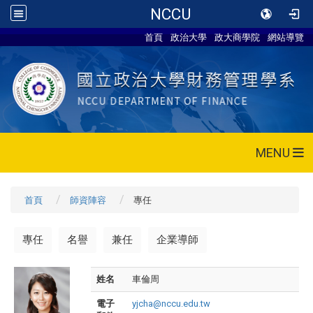
NCCU
首頁
政治大學
政大商學院
網站導覽
MENU
首頁
師資陣容
專任
專任
名譽
兼任
企業導師
姓名
車倫周
電子
yjcha@nccu.edu.tw