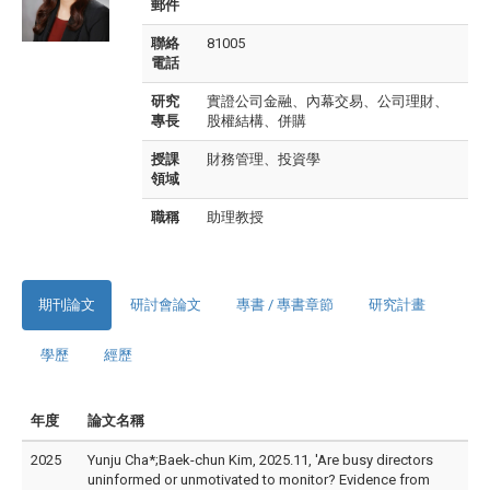
郵件
聯絡
81005
電話
研究
實證公司金融、內幕交易、公司理財、
專長
股權結構、併購
授課
財務管理、投資學
領域
職稱
助理教授
期刊論文
研討會論文
專書 / 專書章節
研究計畫
學歷
經歷
年度
論文名稱
2025
Yunju Cha*;Baek-chun Kim, 2025.11, 'Are busy directors
uninformed or unmotivated to monitor? Evidence from