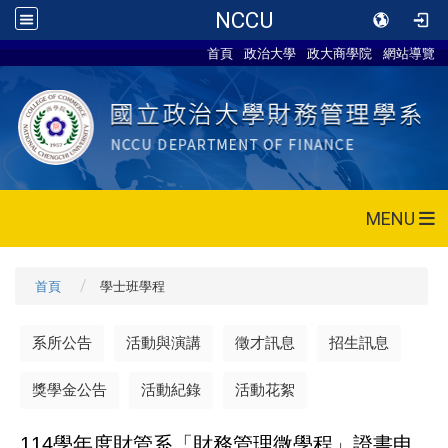
NCCU
首頁
政治大學
政大商學院
網站導覽
MENU
首頁
學士班學程
系所公告
活動與演講
徵才訊息
招生訊息
獎學金公告
活動紀錄
活動花絮
114
學年度財管系「財務管理微學程」證書申