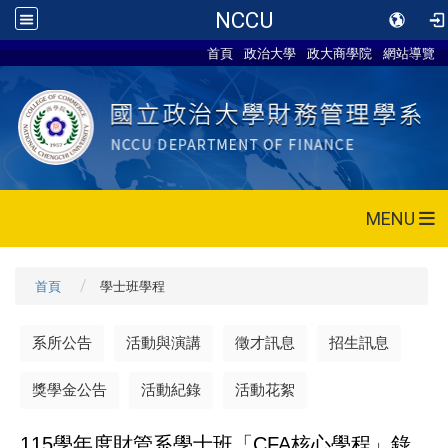
NCCU
首頁
政治大學
政大商學院
網站導覽
MENU
首頁
學士班學程
系所公告
活動與演講
徵才訊息
招生訊息
獎學金公告
活動紀錄
活動花絮
115
學年度財管系學士班「CFA核心學程」錄