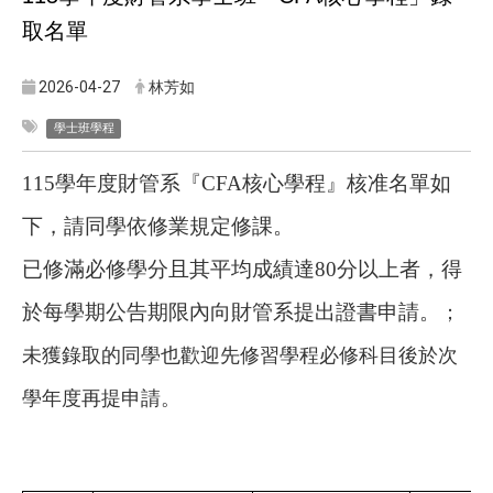
取名單
2026-04-27
林芳如
學士班學程
115
學年度財管系『
CFA
核心學程』核准名單如
下，請同學依修業規定修課。
已修滿必修學分且其平均成績達
80
分以上者，得
於每學期公告期限內向財管系提出證書申請。
；
未獲錄取的同學也歡迎先修習學程必修科目後於次
學年度再提申請。