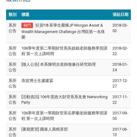
類別
標題
張貼日期
系所
狂賀!!本系學生榮獲JP Morgan Asset &
2018-03-
熱門
公告
02
Wealth Management Challenge 台灣區第一名殊
榮
系所
106學年度第二學期財管系吳啟銘老師服務學習課
2018-02-
公告
程 第一次上課時間
22
系所
[徵人公告] 本系陳明吉老師徵兼任研究助理
2018-01-
公告
24
系所
恭賀博士生盧建霖
2017-12-
公告
27
系所
[活動資訊] 106年度政大財管系系友會 Networking
2017-11-
公告
Party
22
系所
106學年度第一學期財管系岳夢蘭老師服務學習課
2017-09-
公告
程 第一次上課時間
05
系所
[暑期實習] 國泰人壽精算部
2017-06-
公告
13