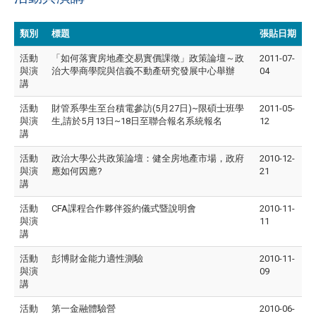
類別
標題
張貼日期
活動
「如何落實房地產交易實價課徵」政策論壇～政
2011-07-
與演
治大學商學院與信義不動產研究發展中心舉辦
04
講
活動
財管系學生至台積電參訪(5月27日)~限碩士班學
2011-05-
與演
生,請於5月13日~18日至聯合報名系統報名
12
講
活動
政治大學公共政策論壇：健全房地產市場，政府
2010-12-
與演
應如何因應?
21
講
活動
CFA課程合作夥伴簽約儀式暨說明會
2010-11-
與演
11
講
活動
彭博財金能力適性測驗
2010-11-
與演
09
講
活動
第一金融體驗營
2010-06-