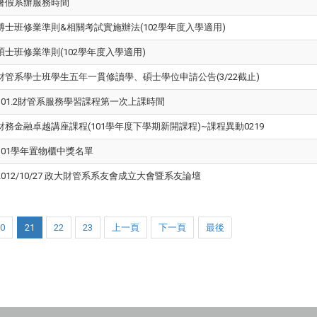
暑假系辦服務時間
博士班修業準則&相關考試實施辦法(102學年度入學適用)
碩士班修業準則(102學年度入學適用)
財管系學士班學生五年一貫修讀學、碩士學位申請公告(3/22截止)
101.2財管系服務學習課程第一次上課時間
財務金融卓越講座課程(101學年度下學期新開課程)~課程異動0219
101學年置物櫃中獎名單
2012/10/27 政大財管系系友會成立大會暨系友論壇
20
21
22
23
上一頁
下一頁
最後