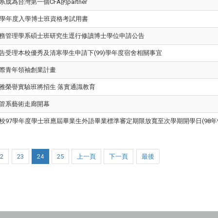
系成為台灣第一個CFA的partner
9學年度入學博士班資格考試用書
務管理學系碩士班研究生逕行修讀博士學位申請公告
告受理本校優秀及清寒學生申請下(99)學年度宿舍相關事宜
際青年領袖創業計畫
雅榮譽實驗班將招生 落實通識教育
管系藝術走廊開幕
校97學年度學士班應屆畢業生外語畢業標準審定期限放寬至次學期開學日(98年9
22
23
24
25
上一頁
下一頁
最後