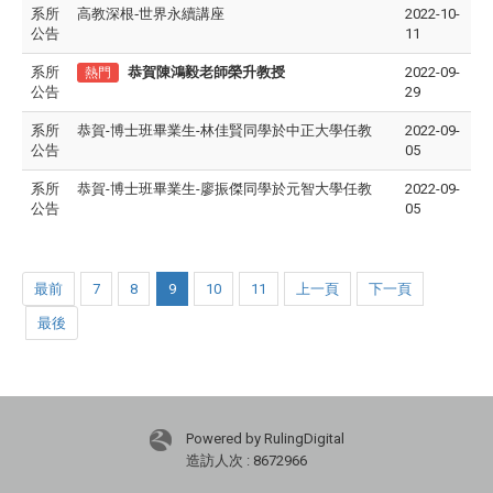
系所
高教深根-世界永續講座
2022-10-
公告
11
系所
恭賀陳鴻毅老師榮升教授
2022-09-
熱門
公告
29
系所
恭賀-博士班畢業生-林佳賢同學於中正大學任教
2022-09-
公告
05
系所
恭賀-博士班畢業生-廖振傑同學於元智大學任教
2022-09-
公告
05
最前
7
8
9
10
11
上一頁
下一頁
最後
Powered by RulingDigital
造訪人次 : 8672966