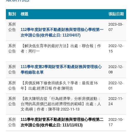
類別
標題
張貼日期
系所
2023-03-
公告
112
學年度財管系不動產財務與管理核心學程第一
07
次申請公告(收件截止日: 112/04/07)
系所
【解決低生育率的最好方法】出處：聯合報｜作
2022-12-
公告
者：周行一
15
系所
111
學年度第2學期財管系不動產財務與管理核心
2022-12-
公告
08
學程錄取名單
系所
【房價反轉下修會持續多久？學者：最長達16
2022-12-
公告
年】出處:經濟日報 作者:陳明吉
01
系所
【政大陳明吉從「行為經濟學」分析房價波動：
2022-11-
公告
台灣的高房價已超出經濟理性的範疇】出處：人
24
文‧島嶼｜作者：陳亭瑋 2022-11-13
系所
111
學年度財管系不動產財務與管理核心學程第二
2022-10-
公告
17
次申請公告
(
收件截止日: 111/11/013)