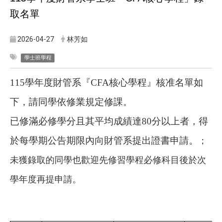
取名單
2026-04-27
林芳如
學士班學程
115
學年度財管系『
CFA
核心學程』核准名單如
下，請同學依修業規定修課。
已修滿必修學分且其平均成績達
80
分以上者，得
於每學期公告期限內向財管系提出證書申請。
；
未獲錄取的同學也歡迎先修習學程必修科目後於次
學年度再提申請。