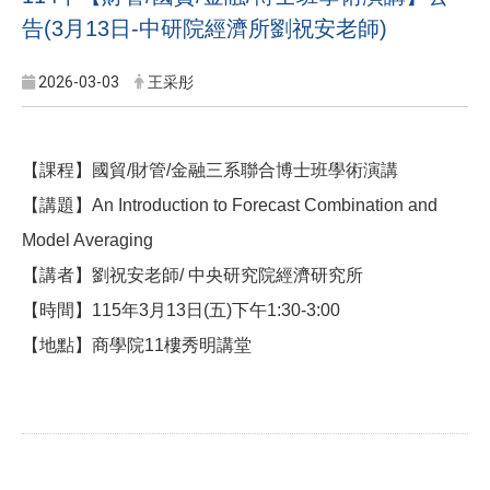
告(3月13日-中研院經濟所劉祝安老師)
2026-03-03
王采彤
【課程】國貿
/
財管
/
金融三系聯合博士班學術演講
【講題】
An Introduction to Forecast Combination and
Model Averaging
【講者】劉祝安老師
/
中央研究院經濟研究所
【時間】
115
年
3
月
13
日
(
五
)
下午
1:30-3:00
【地點】商學院
11
樓秀明講堂