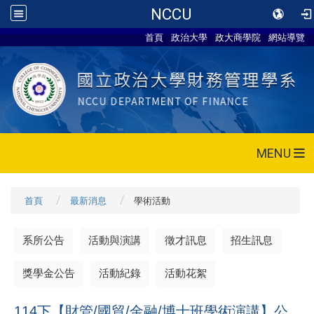
NCCU
首頁
政治大學
政大商學院
網站導覽
MENU
首頁
最新消息
學術活動
系所公告
活動與演講
徵才訊息
招生訊息
獎學金公告
活動紀錄
活動花絮
114下【財管/國貿/金融/博士班學術演講】公