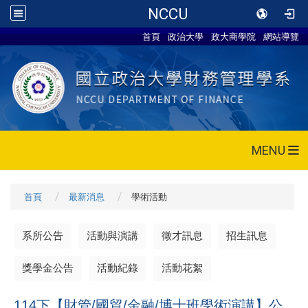
NCCU
首頁
政治大學
政大商學院
網站導覽
MENU
首頁
最新消息
學術活動
系所公告
活動與演講
徵才訊息
招生訊息
獎學金公告
活動紀錄
活動花絮
114下【財管/國貿/金融/博士班學術演講】公