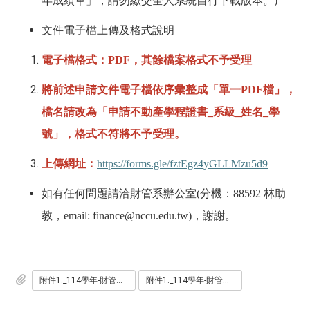
年成績單」，請勿繳交全人系統自行下載版本。)
文件電子檔上傳及格式說明
電子檔格式：PDF，其餘檔案格式不予受理
將前述申請文件電子檔依序彙整成「單一PDF檔」，
檔名請改為「申請不動產學程證書_
系級_
姓名_學
號」，格式不符將不予受理。
上傳網址：
https://forms.gle/fztEgz4yGLLMzu5d9
如有任何問題請洽財管系辦公室(分機：88592 林助
教，email: finance@nccu.edu.tw)，謝謝。
附件1._114學年-財管系不動產學程修習證明書申請表.odt
附件1._114學年-財管系不動產學程修習證明書申請表.pdf