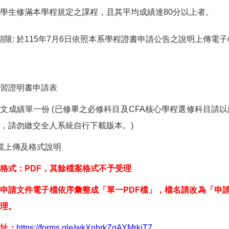
: 學生修滿本學程規定之課程，且其平均成績達80分以上者。
期限: 於115年7月6日依照本系學程證書申請公告之說明上傳電
:
習證明書申請表
文成績單一份 (已修畢之必修科目及CFA核心學程選修科目請
，請勿繳交全人系統自行下載版本。)
檔上傳及格式說明
格式：PDF，其餘檔案格式不予受理
申請文件電子檔依序彙整成「單一PDF檔」，檔名請改為「申請
理。
址：
https://forms.gle/wkXnhrkZgAYMrkiT7