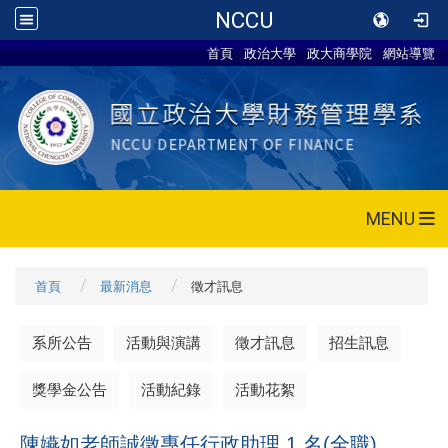
NCCU
首頁
政治大學
政大商學院
網站導覽
MENU
首頁
最新消息
徵才訊息
系所公告
活動與演講
徵才訊息
招生訊息
獎學金公告
活動紀錄
活動花絮
陳嬿如老師誠徵
專任行政助理
1
名
(
全職
)