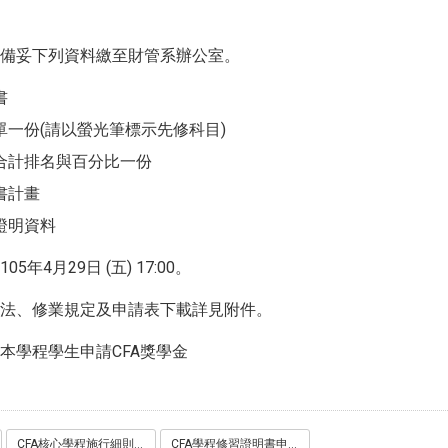
備妥下列資料繳至財管系辦公室。
書
單一份(請以螢光筆標示先修科目)
合計排名與百分比一份
書計畫
證明資料
5年4月29日 (五) 17:00。
法、修業規定及申請表下載詳見附件。
本學程學生申請CFA獎學金
CFA核心學程施行細則.pdf
CFA學程修習證明書申請表.doc