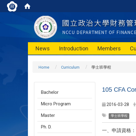
News
Introduction
Members
Cu
Home
Curriculum
學士班學程
105 CFA Co
Bachelor
Micro Program
2016-03-28
Master
學士班學程
Ph. D.
一、申請資格：