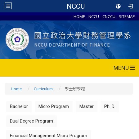
NCCU
HOME
NCCU
CNCCU
SITEMAP
MENU
Home
Curriculum
學士班學程
Bachelor
Micro Program
Master
Ph. D.
Dual Degree Program
Financial Management Micro Program