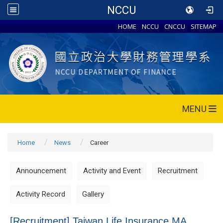
NCCU
HOME
NCCU
CNCCU
SITEMAP
MENU
Home
News
Career
Announcement
Activity and Event
Recruitment
Activity Record
Gallery
[Recruitment] Taiwan Life Insurance MA