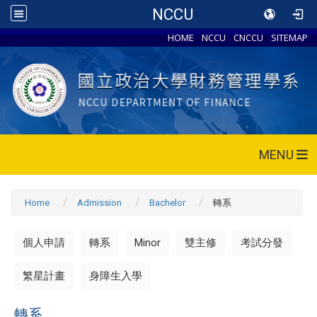
NCCU
HOME
NCCU
CNCCU
SITEMAP
MENU
Home
Admission
Bachelor
轉系
個人申請
轉系
Minor
雙主修
考試分發
繁星計畫
身障生入學
轉系