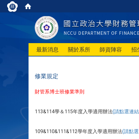
最新消息
關於系所
師資陣容
招
修業規定
財管系博士班修業準則
113&114學＆115年度入學適用辦法
(請點選連結
109&110&111&112學年度入學適用辦法
(請點選