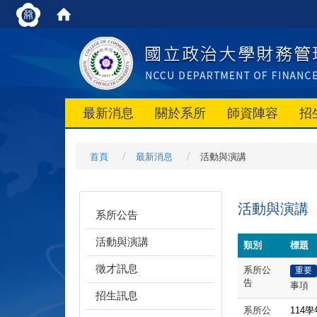
最新消息
關於系所
師資陣容
招
首頁
最新消息
活動與演講
活動與演講
系所公告
活動與演講
類別
標題
徵才訊息
系所公
重要
告
事項
招生訊息
系所公
114
學