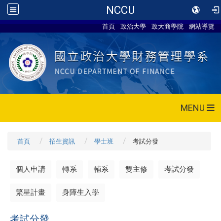
NCCU
首頁
政治大學
政大商學院
網站導覽
MENU
首頁
招生資訊
學士班
考試分發
個人申請
轉系
輔系
雙主修
考試分發
繁星計畫
身障生入學
考試分發