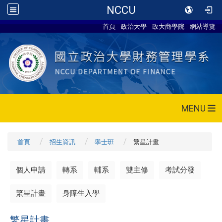
NCCU
首頁
政治大學
政大商學院
網站導覽
MENU
首頁
招生資訊
學士班
繁星計畫
個人申請
轉系
輔系
雙主修
考試分發
繁星計畫
身障生入學
繁星計畫