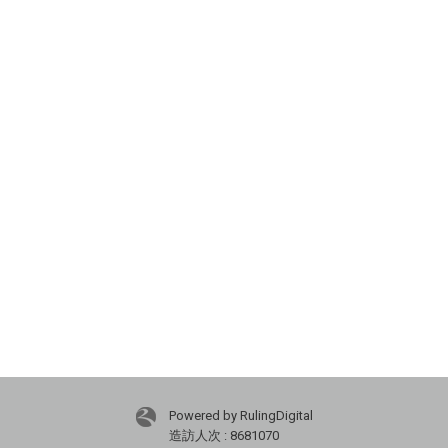
Powered by RulingDigital
造訪人次 : 8681070