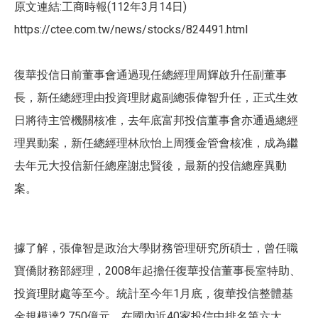
原文連結:工商時報(112年3月14日)
https://ctee.com.tw/news/stocks/824491.html
復華投信日前董事會通過現任總經理周輝啟升任副董事
長，新任總經理由投資理財處副總張偉智升任，正式生效
日將待主管機關核准，去年底富邦投信董事會亦通過總經
理異動案，新任總經理林欣怡上周獲金管會核准，成為繼
去年元大投信新任總座謝忠賢後，最新的投信總座異動
案。
據了解，張偉智是政治大學財務管理研究所碩士，曾任職
寶僑財務部經理，2008年起擔任復華投信董事長室特助、
投資理財處等至今。統計至今年1月底，復華投信整體基
金規模達2,750億元，在國內近40家投信中排名第六大，