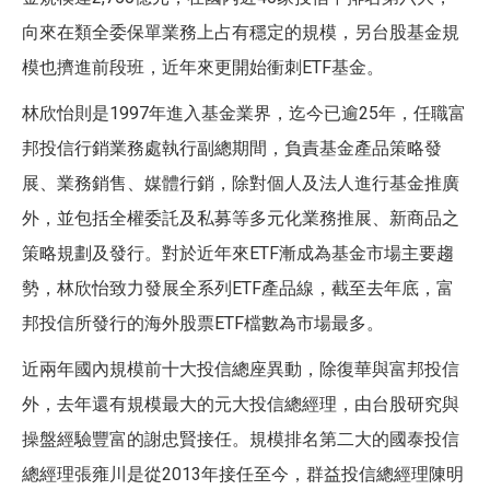
向來在類全委保單業務上占有穩定的規模，另台股基金規
模也擠進前段班，近年來更開始衝刺ETF基金。
林欣怡則是1997年進入基金業界，迄今已逾25年，任職富
邦投信行銷業務處執行副總期間，負責基金產品策略發
展、業務銷售、媒體行銷，除對個人及法人進行基金推廣
外，並包括全權委託及私募等多元化業務推展、新商品之
策略規劃及發行。對於近年來ETF漸成為基金市場主要趨
勢，林欣怡致力發展全系列ETF產品線，截至去年底，富
邦投信所發行的海外股票ETF檔數為市場最多。
近兩年國內規模前十大投信總座異動，除復華與富邦投信
外，去年還有規模最大的元大投信總經理，由台股研究與
操盤經驗豐富的謝忠賢接任。規模排名第二大的國泰投信
總經理張雍川是從2013年接任至今，群益投信總經理陳明