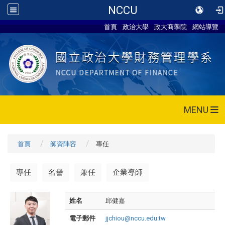
NCCU
首頁
政治大學
政大商學院
網站導覽
MENU
首頁
師資陣容
專任
專任
名譽
兼任
企業導師
姓名
邱健嘉
電子郵件
jjchiou@nccu.edu.tw