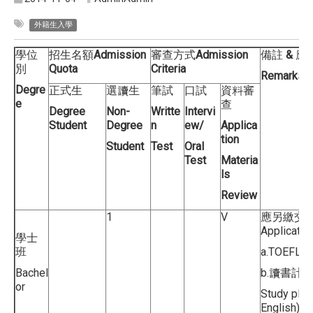
外籍生入學
學位
招生名額
Admission
審查方式
Admission
備註
&
應
別
Quota
Criteria
Remarks
Degre
正式生
選讀生
筆試
口試
資料審
e
查
Degree
Non-
Writte
Intervi
Student
Degree
n
ew/
Applica
tion
Student
Test
Oral
Test
Materia
ls
Review
1
V
應另繳交
Applicatio
學士
班
a.TOEFL
Bachel
b.
讀書計
or
Study plan 
English)