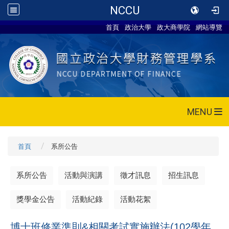
NCCU
首頁
政治大學
政大商學院
網站導覽
MENU
首頁
系所公告
系所公告
活動與演講
徵才訊息
招生訊息
獎學金公告
活動紀錄
活動花絮
博士班修業準則&相關考試實施辦法(102學年