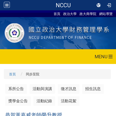
NCCU
首頁
政治大學
政大商學院
網站導覽
MENU
首頁
同步至院
系所公告
活動與演講
徵才訊息
招生訊息
獎學金公告
活動紀錄
活動花絮
恭賀黃嘉威老師榮升教授