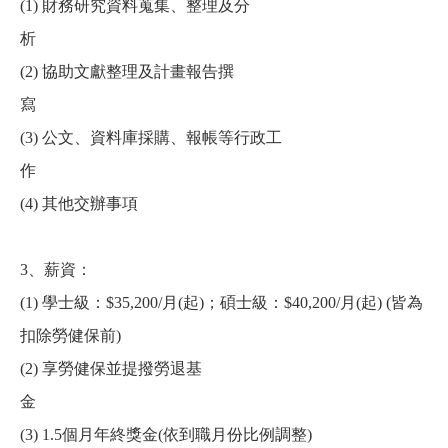
(1)
財務研究資料蒐集、整理及分
析
(2)
協助文獻整理及計畫報告撰
寫
(3)
公文、資料庫採購、報帳等行政工
作
(4)
其他交辦事項
3
、薪資：
(1)
學士級：
$35,200/
月
(
起
)
；碩士級：
$40,200/
月
(
起
) (
皆為
扣除勞健保前
)
(2)
享勞健保並提撥勞退基
金
(3) 1.5
個月年終獎金
(
依到職月份比例調整
)