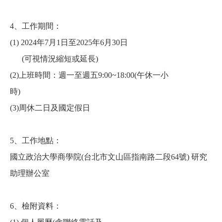
4
、工作期間：
(1) 2024
年
7
月
1
日至
2025
年
6
月
30
日
(
可視情況縮短或延長
)
(2)
上班時間：週一至週五
9:00~18:00(
午休一小
時
)
(3)
周休二日及國定假日
5
、工作地點：
國立政治大學商學院
(
台北市文山區指南路二段
64
號
)
研究
助理辦公室
6
、檢附資料：