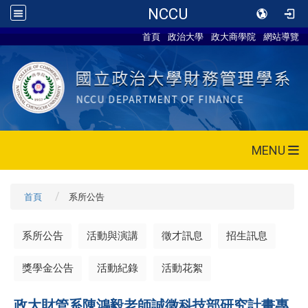
NCCU
首頁
政治大學
政大商學院
網站導覽
MENU
首頁
系所公告
系所公告
活動與演講
徵才訊息
招生訊息
獎學金公告
活動紀錄
活動花絮
政大財管系陳鴻毅老師誠徵科技部研究計畫專