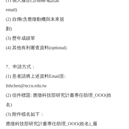
(1)
個人履歷
(
含聯絡電話及
email)
(2)
自傳
(
含應徵動機與未來規
劃
)
(3)
歷年成績單
(4)
其他有利審查資料
(optional)
7
、申請方式：
(1)
意者請將上述資料
Email
至
:
fnhchen@nccu.edu.tw
(2)
信件標題
:
應徵科技部研究計畫專任助理
_OOO(
姓
名
)
(3)
附件檔名如下：
應徵科技部研究計畫專任助理
_OOO(
姓名
)_
履