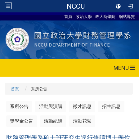
NCCU
首頁
政治大學
政大商學院
網站導覽
MENU
首頁
系所公告
系所公告
活動與演講
徵才訊息
招生訊息
獎學金公告
活動紀錄
活動花絮
財務管理學系碩士班研究生逕行修讀博士學位