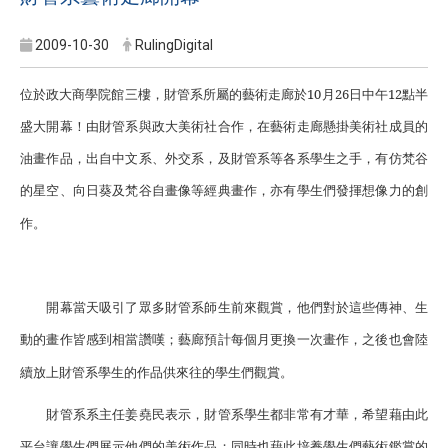
2009-10-30
RulingDigital
位於政大商學院館三
樓，財管系所屬的藝術走廊於
10
月
26
日中午
12
點半
盛大開幕！由財管系與政大美術社合作，在藝術走廊懸掛美術社成員的
油畫作品，出自中文系、外交系，及財管系等各系學生之手，有仿梵谷
的星空、向日葵及梵谷自畫像等經典畫作，亦有學生們發揮想像力的創
作。
開幕當天吸引了眾多財管系師生前來觀賞，他們對於這些傳神、生
動的畫作皆感到相當讚嘆；藝廊預計每個月更換一次畫作，之後也會陸
續放上財管系學生的作品供來往的學生們觀賞。
財管系系主任姜堯民表示，財管系學生都非常有才華，希望藉由此
平台讓學生們展示他們的美術作品；同時也藉此培養學生們藝術鑑賞的