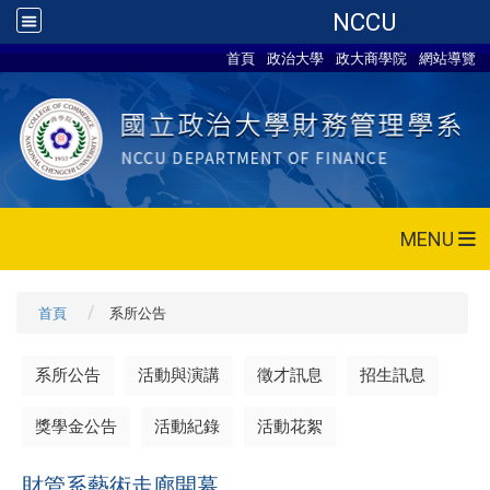
NCCU
首頁
政治大學
政大商學院
網站導覽
MENU
首頁
系所公告
系所公告
活動與演講
徵才訊息
招生訊息
獎學金公告
活動紀錄
活動花絮
財管系藝術走廊開幕