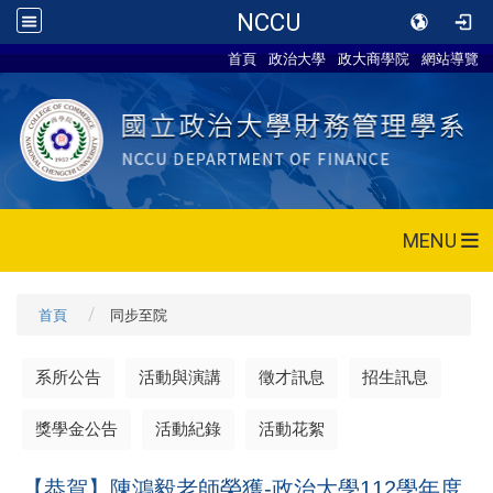
NCCU
首頁
政治大學
政大商學院
網站導覽
MENU
首頁
同步至院
系所公告
活動與演講
徵才訊息
招生訊息
獎學金公告
活動紀錄
活動花絮
【恭賀】陳鴻毅老師榮獲-政治大學112學年度