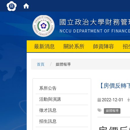
最新消息
關於系所
師資陣容
招
首頁
媒體報導
【房價反轉下
系所公告
活動與演講
2022-12-01
徵才訊息
媒體報導
招生訊息