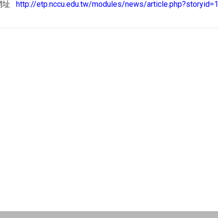
結網址
http://etp.nccu.edu.tw/modules/news/article.php?storyid=