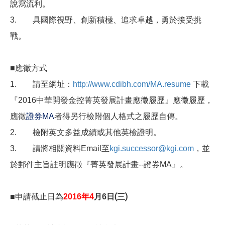
說寫流利。
3.
具國際視野、創新積極、追求卓越，勇於接受挑
戰。
■
應徵方式
1.
請至網址：
http://www.cdibh.com/MA.resume
下載
『2016
中華開發金控菁英發展計畫應徵履歷』應徵履歷，
。
應徵
證券MA
者得另行檢附個人格式之履歷自傳
2.
檢附英文多益成績或其他英檢證明。
3.
請將相關資料Email
至
kgi.successor@kgi.com
，並
』。
於郵件主旨註明應徵『菁英發展計畫--
證券MA
日(三)
■
申請截止日為
2016
年4
月6