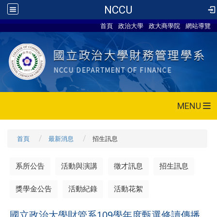
NCCU
首頁
政治大學
政大商學院
網站導覽
MENU
首頁
最新消息
招生訊息
系所公告
活動與演講
徵才訊息
招生訊息
獎學金公告
活動紀錄
活動花絮
國立政治大學財管系109學年度甄選修讀傳播