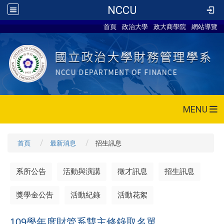
NCCU
首頁
政治大學
政大商學院
網站導覽
MENU
首頁
最新消息
招生訊息
系所公告
活動與演講
徵才訊息
招生訊息
獎學金公告
活動紀錄
活動花絮
109學年度財管系雙主修錄取名單