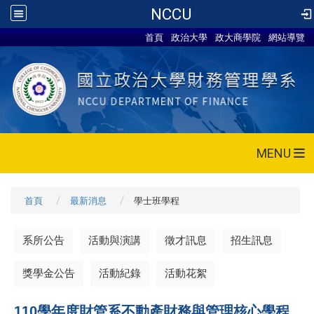
NCCU
首頁
政治大學
政大商學院
網站導覽
MENU
首頁
最新消息
學士班學程
系所公告
活動與演講
徵才訊息
招生訊息
獎學金公告
活動紀錄
活動花絮
110
學年度財管系不動產財務與管理核心學程