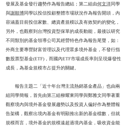
發展及基金發行趨勢作為報告總結；第二組由
何文洋
同學
與
謝順博
同學以投信投顧整體市場狀況作為報告開頭，內
容涵蓋目前投信家數、總資產規模以及有效契約的變化，
另外，也觀察到台灣投資型保單的成長動能，最後以研究
不同類別的基金領導公司其經營特色作為報告尾聲，如：
外商主要專營財富管理以及代理眾多境外基金，不發行指
數股票型基金(ETF)，而國內ETF市場成長率則呈現爆發性
成長，為基金規模市占提升的關鍵。
報告主題二「近十年台灣主流熱銷基金產品」也由兩
組同學簡報，首先由第三組柳耀東同學與鄭雅文同學著重
觀察境內與境外基金發展趨勢以及投資人偏好作為整體報
告架構，觀察出境內基金有明顯推出新的基金檔數，但就
規模而言，境外基金的規模遠超過境內基金，吸收資金能