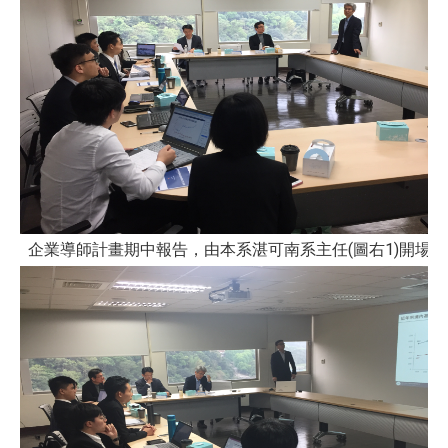
企業導師計畫期中報告，由本系湛可南系主任(圖右1)開場致