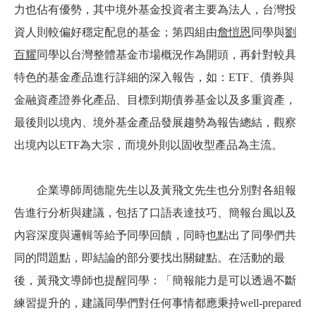
力也佔有優勢，其中境外基金投資者主要為法人，台灣投
資人則較偏好穩定配息的基金；第四組由
詹愷恩
同學與
劉
百耀
同學以台灣整體基金市場概況作為開頭，再針對較具
特色的基金產品進行詳細的深入報告，如：ETF、債券與
金融資產證券化產品、目標到期債券基金以及多重資產，
最後則以境內、境外基金產品發展趨勢為報告總結，觀察
出境內以ETF為大宗，而境外則以固收型產品為主流。
企業導師周德龍先生以及黃飛文先生也分別對各組報
告進行分析與建議，包括了口語表達技巧、簡報台風以及
內容深度與邏輯等給予同學回饋，同時也點出了同學們共
同的問題點，即結論的部分要找出關鍵點。在活動的最
後，黃飛文導師也提醒同學：「簡報能力是可以透過不斷
練習提升的，建議同學們對任何事情都應秉持well-prepared