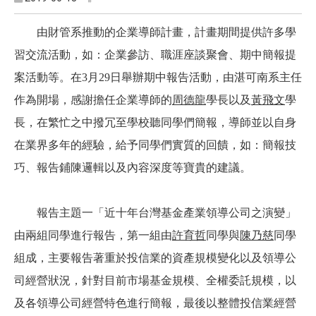
由財管系推動的企業導師計畫，計畫期間提供許多學
習交流活動，如：企業參訪、職涯座談聚會、期中簡報提
案活動等。在3
月29日舉辦期中報告活動，由湛可南系主任
作為開場，感謝擔任企業導師的
周德龍
學長以及
黃飛文
學
長，在繁忙之中撥冗至學校聽同學們簡報，導師並以自身
在業界多年的經驗，給予同學們實質的回饋，如：簡報技
巧、報告鋪陳邏輯以及內容深度等寶貴的建議。
報告主題一「近十年台灣基金產業領導公司之演變」
由兩組同學進行報告，第一組由
許育哲
同學與
陳乃慈
同學
組成，主要報告著重於投信業的資產規模變化以及領導公
司經營狀況，針對目前市場基金規模、全權委託規模，以
及各領導公司經營特色進行簡報，最後以整體投信業經營