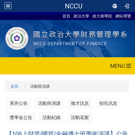
NCCU
首頁
政治大學
政大商學院
網站導覽
MENU
首頁
活動與演講
系所公告
活動與演講
徵才訊息
招生訊息
獎學金公告
活動紀錄
活動花絮
【106上財管/國貿/金融博士班學術演講】公告