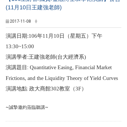
(11月10日王建強老師)
2017-11-08
演講日期
:106
年
1
1
月
10
日（星期五）下午
13:30~15:00
演講學者
:
王建強老師
(
台大經濟系
)
演講題目
:
Quantitative Easing, Financial Market
Frictions, and the Liquidity Theory of Yield Curves
演講地點
政大商館
302
教室（
3F
）
:
~誠摯邀約蒞臨聽講~