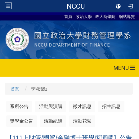
NCCU
首頁
政治大學
政大商學院
網站導覽
MENU
首頁
學術活動
系所公告
活動與演講
徵才訊息
招生訊息
獎學金公告
活動紀錄
活動花絮
【111上財管/國貿/金融博士班學術演講】公告