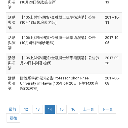
與演
(10月20日徐政義老師)
13
講
活動
【106上財管/國貿/金融博士班學術演講】公告
2017-10-
與演
(10月13日鄭琬蓉老師)
11
講
活動
【106上財管/國貿/金融博士班學術演講】公告
2017-10-
與演
(10月6日郭瑞珍老師)
05
講
活動
【106上財管/國貿/金融博士班學術演講】公告(9
2017-09-
與演
月29日林則君老師)
26
講
活動
財管系學術演講公告Professor Ghon Rhee,
2017-06-
與演
University of Hawaii(106年6月20日 下午14:00 商
08
講
院302教室)
最前
12
13
14
15
16
上一頁
下一頁
最後