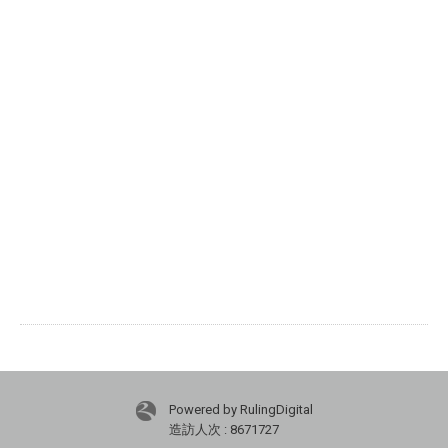
Powered by RulingDigital
造訪人次 : 8671727