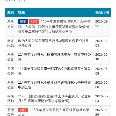
類別
標題
張貼日期
系所
115學年度財務管理學系「大學申
2026-02-
重要
熱門
公告
25
請」入學第二階段指定項目甄試審查資料準備指
引及第二階段指定項目甄試注意事項
徵才
政治大學財管系周冠男教授誠徵國科會研究計畫
2026-08-
訊息
專任助理
05
系所
114
學年度財管系「財務管理微學程」證書申請公
2026-06-
公告
10
告
系所
114
學年度財管系學士班CFA核心學程證書申請公
2026-06-
公告
告
08
系所
114
學年度財管系不動產財務與管理核心學程證書
2026-06-
公告
申請公告
08
學術
114下【財管/國貿/金融/博士班學術演講】公告(6
2026-06-
活動
月5日-臺灣大學財金系洪志清老師)
03
系所
115
學年度財管系雙主修暨輔系核准名單
2026-05-
熱門
公告
29
公告