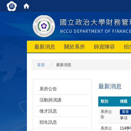
最新消息
關於系所
師資陣容
招
首頁
最新消息
最新消息
系所公告
活動與演講
類別
標題
徵才訊息
系所公
重要
告
事項
招生訊息
系所公
114
學