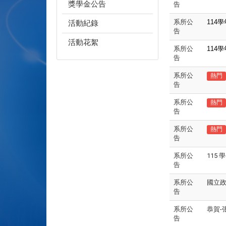
獎學金公告
告
系所公
114
學
活動紀錄
告
活動花絮
系所公
114
學
告
系所公
熱門
告
系所公
熱門
告
系所公
熱門
告
系所公
115
告
系所公
國立政
告
系所公
恭賀-
告